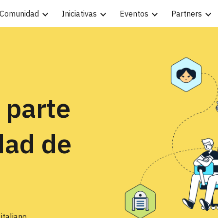
Comunidad
Iniciativas
Eventos
Partners
ip to main content
Skip to navigat
 parte
dad de
y
italiano