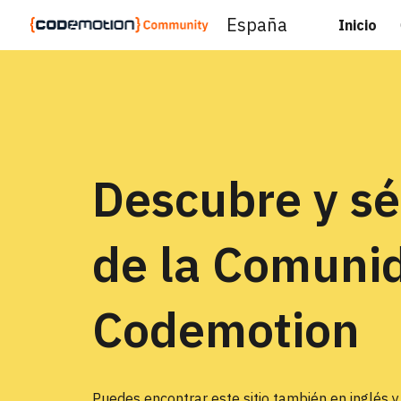
España
Inicio
Sk
Descubre y sé
de la Comuni
Codemotion
Puedes encontrar este sitio también en
inglés